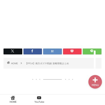
HOME
漁師まとめ
魔法大学取引
お得意様取引
HOME
【FF14】南方ボズヤ戦線 攻略情報まとめ
MENU
HOME
YouTube