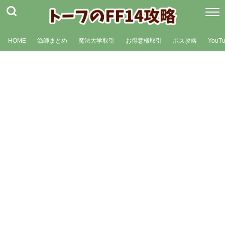
HOME
漁師まとめ
魔法大学取引
お得意様取引
ボス攻略
YouT