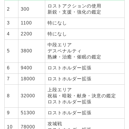
ロストアクションの使用
2
300
新鋭・支援・強化の鑑定
3
1100
特になし
4
2200
特になし
中段エリア
5
3800
デスペナルティ
熟練・治癒・催眠の鑑定
6
9400
ロストホルダー拡張
7
18000
ロストホルダー拡張
上段エリア
8
32000
祝福・暗殺・献身・決意の鑑定
ロストホルダー拡張
9
51300
ロストホルダー拡張
攻城戦
10
78000