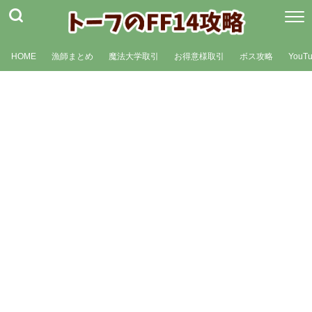
HOME
漁師まとめ
魔法大学取引
お得意様取引
ボス攻略
YouT