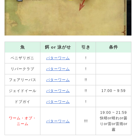
魚
餌 or 泳がせ
引き
条件
ベニザリガニ
バターワーム
!
リバークラブ
バターワーム
!
フェアリーバス
バターワーム
!!
ジェイドイール
バターワーム
!!
17:00 ~ 9:59
ドブガイ
バターワーム
!
19:00 ~ 21:59
ワーム・オブ・
快晴or晴れor曇
バターワーム
!!!
ニーム
りor雷or雷雨or
霧