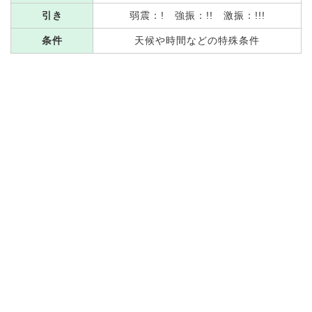
引き
弱震：! 強振：!! 激振：!!!
条件
天候や時間などの特殊条件