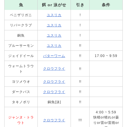
魚
餌 or 泳がせ
引き
条件
ベニザリガニ
ユスリカ
!
リバークラブ
ユスリカ
!
銅魚
ユスリカ
!
ブルーサーモン
ユスリカ
!!
ジェイドイール
バターワーム
!!
17:00 ~ 9:59
ウォームトラウ
クロウフライ
!!
ト
ヨツメウオ
クロウフライ
!!
ダークバス
クロウフライ
!!
タキノボリ
銅魚[泳]
!!
4:00 ~ 5:59
ジャンヌ・トラ
快晴or晴れor曇
クロウフライ
!!!
ウト
りor雷or雷雨or