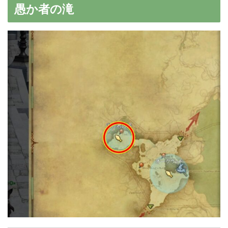
愚か者の滝