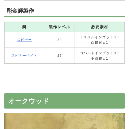
彫金師製作
餌
製作レベル
必要素材
ミスリルインゴットｘ1
スピナー
39
白蝶貝ｘ1
コバルトインゴットｘ1
スピナーベイト
47
不織布ｘ1
オークウッド