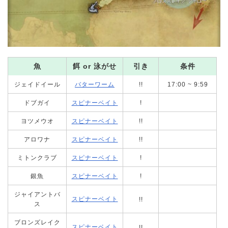
魚
餌 or 泳がせ
引き
条件
ジェイドイール
バターワーム
!!
17:00 ~ 9:59
ドブガイ
スピナーベイト
!
ヨツメウオ
スピナーベイト
!!
アロワナ
スピナーベイト
!!
ミトンクラブ
スピナーベイト
!
銀魚
スピナーベイト
!
ジャイアントバ
スピナーベイト
!!
ス
ブロンズレイク
スピナーベイト
!!