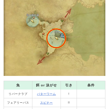
魚
餌 or 泳がせ
引き
条件
リバークラブ
バターワーム
!
フェアリーバス
スピナー
!!