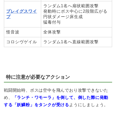
ランダム1名へ扇状範囲攻撃
プレイグスワイ
発動時にボス中心に2段階広がる
プ
円状ダメージ床生成
猛毒付与
怪音波
全体攻撃
コロシヴゲイル
ランダム1名へ直線範囲攻撃
特に注意が必要なアクション
戦闘開始時、ボスは空中を飛んでおり攻撃できないた
め、
「ランチ・ワモーラ」を倒して、倒した際に発動
する「妖鱗粉」をタンクが受ける
ようにしましょう。