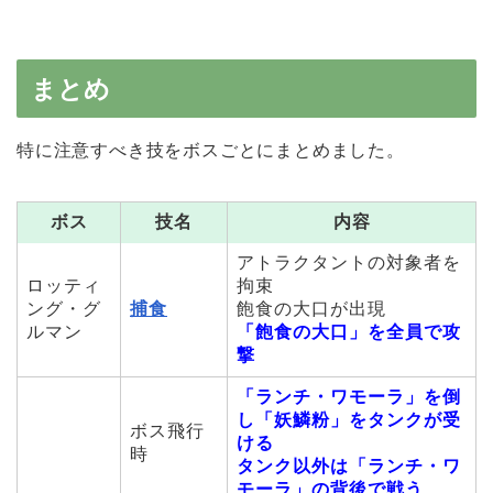
まとめ
特に注意すべき技をボスごとにまとめました。
ボス
技名
内容
アトラクタントの対象者を
ロッティ
拘束
ング・グ
捕食
飽食の大口が出現
ルマン
「飽食の大口」を全員で攻
撃
「ランチ・ワモーラ」を倒
し「妖鱗粉」をタンクが受
ボス飛行
ける
時
タンク以外は「ランチ・ワ
モーラ」の背後で戦う