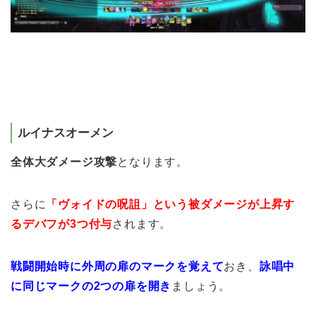
ルイナスオーメン
全体大ダメージ攻撃
となります。
さらに
「ヴォイドの呪詛」という被ダメージが上昇す
るデバフが3つ付与
されます。
戦闘開始時に外周の扉のマークを覚えて
おき、
詠唱中
に同じマークの2つの扉を開き
ましょう。