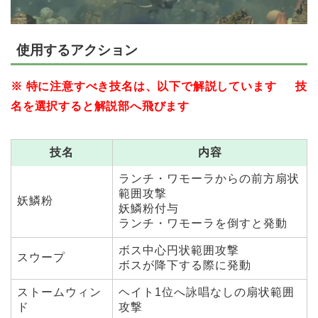
使用するアクション
※ 特に注意すべき技名は、以下で解説しています 技
名を選択すると解説部へ飛びます
技名
内容
ランチ・ワモーラからの前方扇状
範囲攻撃
妖鱗粉
妖鱗粉付与
ランチ・ワモーラを倒すと発動
ボス中心円状範囲攻撃
スウープ
ボスが降下する際に発動
ストームウィン
ヘイト1位へ詠唱なしの扇状範囲
ド
攻撃