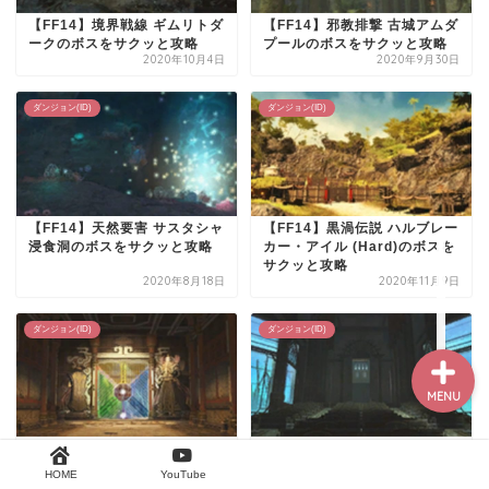
【FF14】境界戦線 ギムリトダ
【FF14】邪教排撃 古城アムダ
ークのボスをサクッと攻略
プールのボスをサクッと攻略
2020年10月4日
2020年9月30日
HOME
ダンジョン(ID)
ダンジョン(ID)
漁師まとめ
魔法大学取引
【FF14】天然要害 サスタシャ
【FF14】黒渦伝説 ハルブレー
浸食洞のボスをサクッと攻略
カー・アイル (Hard)のボスを
サクッと攻略
お得意様取引
2020年8月18日
2020年11月9日
ダンジョン(ID)
ダンジョン(ID)
MENU
【FF14】風水霊殿 ガンエン廟
【FF14】創造機関 アナイダア
のボスをサクッと攻略
カデミアのボスをサクッと攻
HOME
YouTube
略