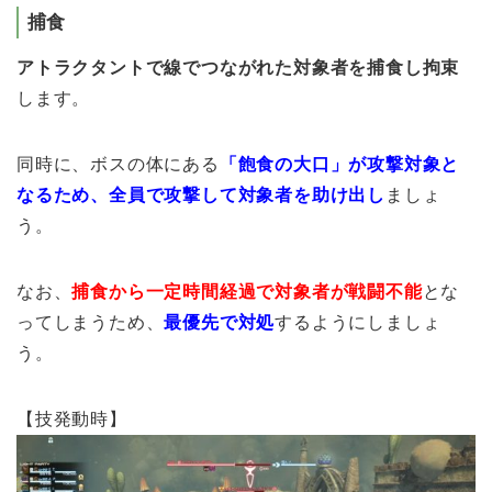
捕食
アトラクタントで線でつながれた対象者を捕食し拘束
します。
同時に、ボスの体にある
「飽食の大口」が攻撃対象と
なるため、全員で攻撃して対象者を助け出し
ましょ
う。
なお、
捕食から一定時間経過で対象者が戦闘不能
とな
ってしまうため、
最優先で対処
するようにしましょ
う。
【技発動時】