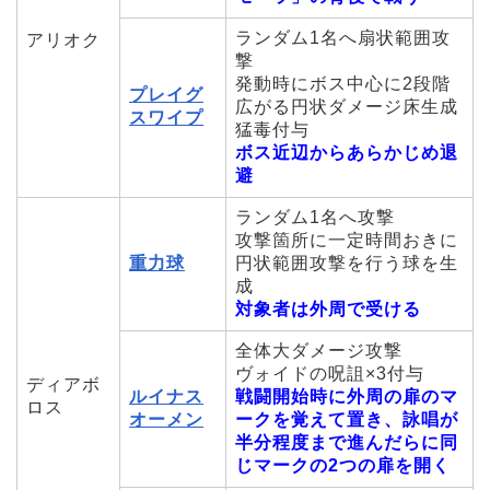
ランダム1名へ扇状範囲攻
アリオク
撃
発動時にボス中心に2段階
プレイグ
広がる円状ダメージ床生成
スワイプ
猛毒付与
ボス近辺からあらかじめ退
避
ランダム1名へ攻撃
攻撃箇所に一定時間おきに
重力球
円状範囲攻撃を行う球を生
成
対象者は外周で受ける
全体大ダメージ攻撃
ヴォイドの呪詛×3付与
ディアボ
ルイナス
戦闘開始時に外周の扉のマ
ロス
オーメン
ークを覚えて置き、詠唱が
半分程度まで進んだらに同
じマークの2つの扉を開く