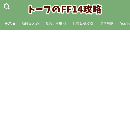
HOME
漁師まとめ
魔法大学取引
お得意様取引
ボス攻略
YouT