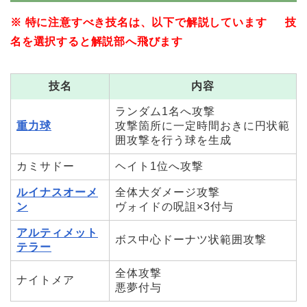
※ 特に注意すべき技名は、以下で解説しています 技
名を選択すると解説部へ飛びます
技名
内容
ランダム1名へ攻撃
重力球
攻撃箇所に一定時間おきに円状範
囲攻撃を行う球を生成
カミサドー
ヘイト1位へ攻撃
ルイナスオーメ
全体大ダメージ攻撃
ン
ヴォイドの呪詛×3付与
アルティメット
ボス中心ドーナツ状範囲攻撃
テラー
全体攻撃
ナイトメア
悪夢付与