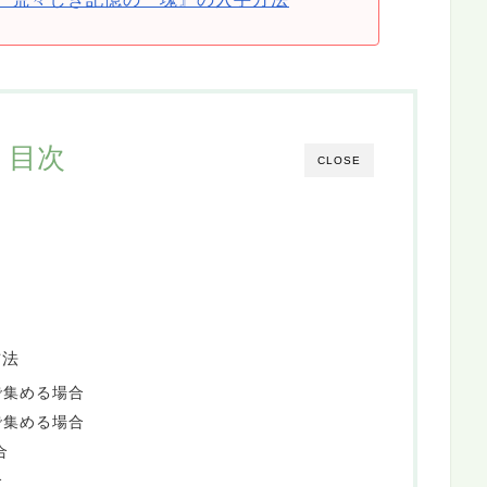
目次
CLOSE
方法
で集める場合
で集める場合
合
合