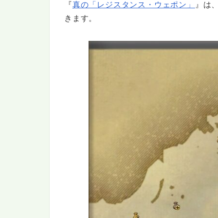
『
真の「レジスタンス・ウェポン」
』は、
きます。