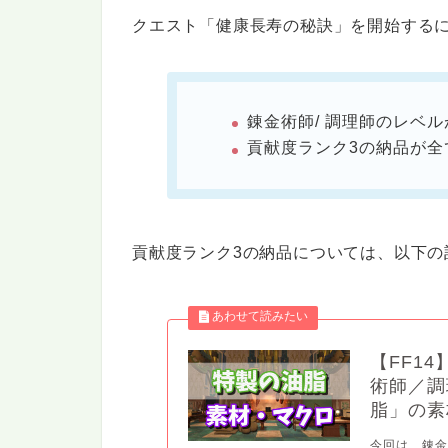
クエスト「健康長寿の秘訣」を開始する
錬金術師/ 調理師のレベル
貢献度ランク3の納品が全
貢献度ランク3の納品については、以下の
【FF1
術師／調
脂」の素
今回は、錬