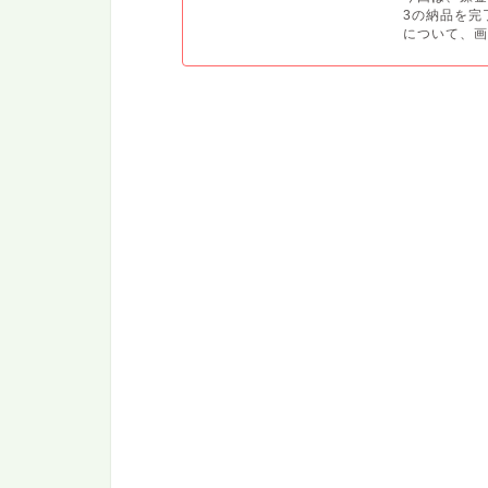
3の納品を完
について、画.