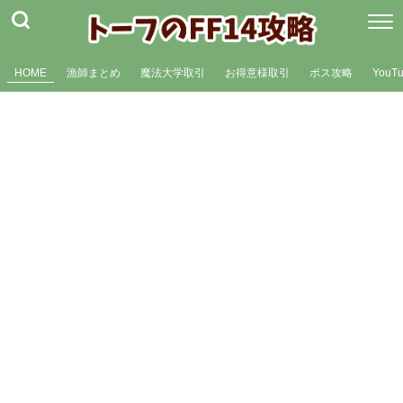
HOME
漁師まとめ
魔法大学取引
お得意様取引
ボス攻略
YouT