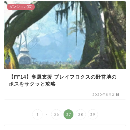
ダンジョン(ID)
【FF14】奪還支援 ブレイフロクスの野営地の
ボスをサクッと攻略
2020年8月21日
...
1
36
37
38
39