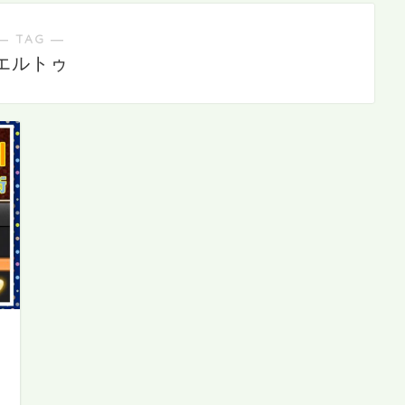
― TAG ―
エルトゥ
』
日