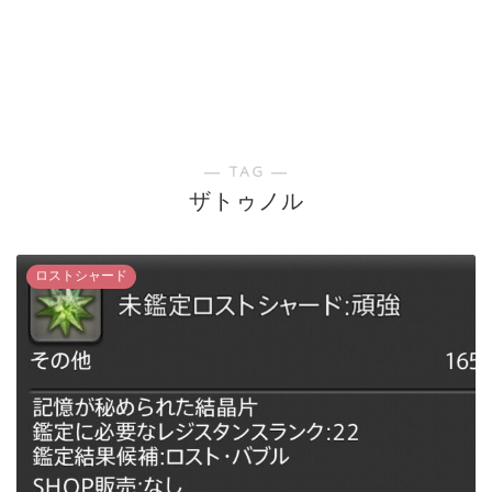
― TAG ―
ザトゥノル
ロストシャード