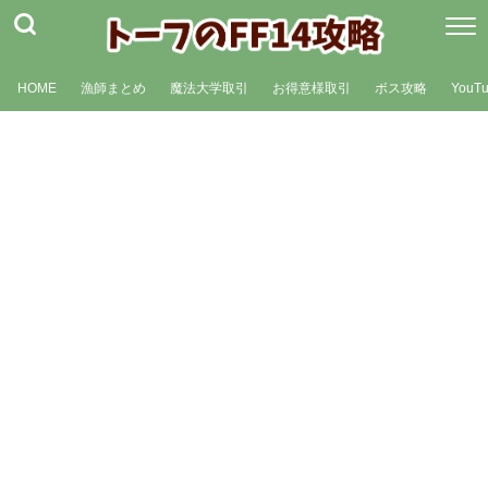
HOME
漁師まとめ
魔法大学取引
お得意様取引
ボス攻略
YouT