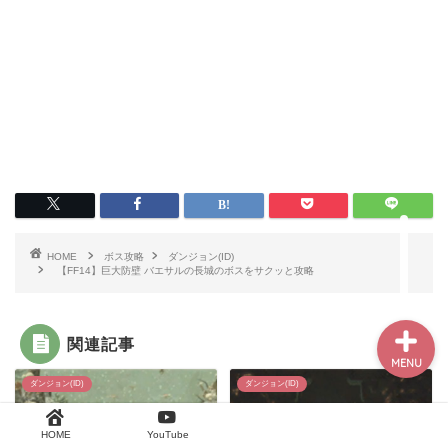
HOME
漁師まとめ
魔法大学取引
お得意様取引
HOME
ボス攻略
ダンジョン(ID)
【FF14】巨大防壁 バエサルの長城のボスをサクッと攻略
関連記事
MENU
ダンジョン(ID)
ダンジョン(ID)
HOME
YouTube