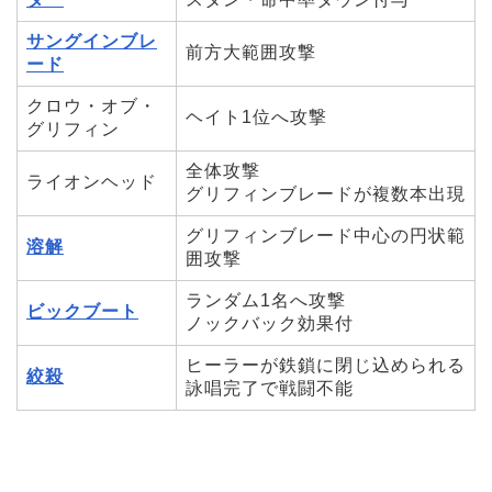
サングインブレ
前方大範囲攻撃
ード
クロウ・オブ・
ヘイト1位へ攻撃
グリフィン
全体攻撃
ライオンヘッド
グリフィンブレードが複数本出現
グリフィンブレード中心の円状範
溶解
囲攻撃
ランダム1名へ攻撃
ビックブート
ノックバック効果付
ヒーラーが鉄鎖に閉じ込められる
絞殺
詠唱完了で戦闘不能