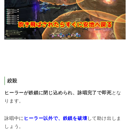
絞殺
ヒーラーが鉄鎖に閉じ込められ、詠唱完了で即死
とな
ります。
詠唱中に
ヒーラー以外で、鉄鎖を破壊
して助け出しま
しょう。