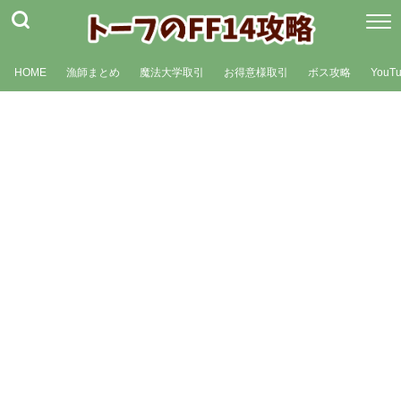
HOME
漁師まとめ
魔法大学取引
お得意様取引
ボス攻略
YouT