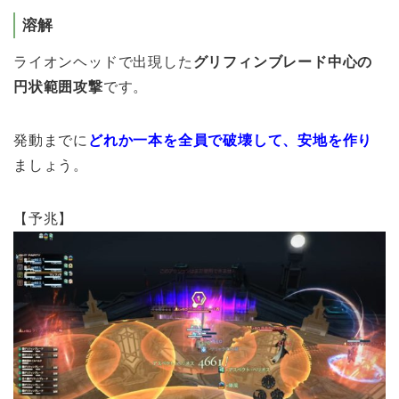
溶解
ライオンヘッドで出現した
グリフィンブレード中心の
円状範囲攻撃
です。
発動までに
どれか一本を全員で破壊して、安地を作り
ましょう。
【予兆】