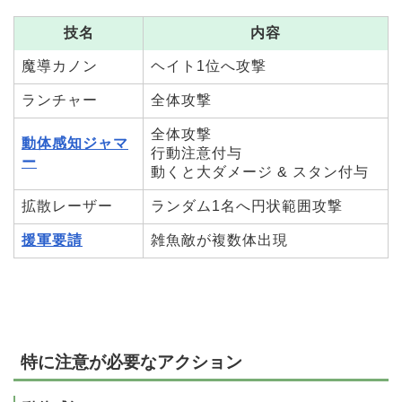
技名
内容
魔導カノン
ヘイト1位へ攻撃
ランチャー
全体攻撃
全体攻撃
動体感知ジャマ
行動注意付与
ー
動くと大ダメージ & スタン付与
拡散レーザー
ランダム1名へ円状範囲攻撃
援軍要請
雑魚敵が複数体出現
特に注意が必要なアクション