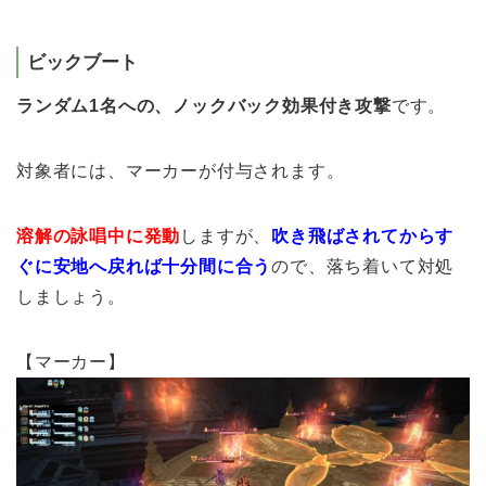
ビックブート
ランダム1名への、ノックバック効果付き攻撃
です。
対象者には、マーカーが付与されます。
溶解の詠唱中に発動
しますが、
吹き飛ばされてからす
ぐに安地へ戻れば十分間に合う
ので、落ち着いて対処
しましょう。
【マーカー】