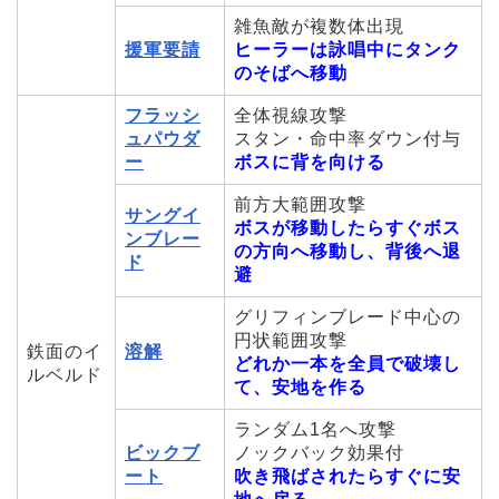
雑魚敵が複数体出現
援軍要請
ヒーラーは詠唱中にタンク
のそばへ移動
フラッシ
全体視線攻撃
ュパウダ
スタン・命中率ダウン付与
ー
ボスに背を向ける
前方大範囲攻撃
サングイ
ボスが移動したらすぐボス
ンブレー
の方向へ移動し、背後へ退
ド
避
グリフィンブレード中心の
円状範囲攻撃
鉄面のイ
溶解
どれか一本を全員で破壊し
ルベルド
て、安地を作る
ランダム1名へ攻撃
ビックブ
ノックバック効果付
ート
吹き飛ばされたらすぐに安