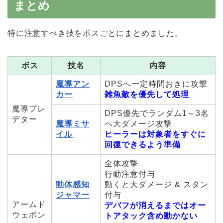
まとめ
特に注意すべき技をボスごとにまとめました。
ボス
技名
内容
魔導アン
DPSへ一定時間おきに攻撃
カー
雑魚敵を優先して処理
魔導プレ
DPS優先でランダム1～3名
デター
魔導ミサ
へ大ダメージ攻撃
イル
ヒーラーは対象者をすぐに
回復できるよう準備
全体攻撃
行動注意付与
動体感知
動くと大ダメージ & スタン
ジャマー
付与
アームド
デバフが消えるまではオー
ウェポン
トアタック含め動かない